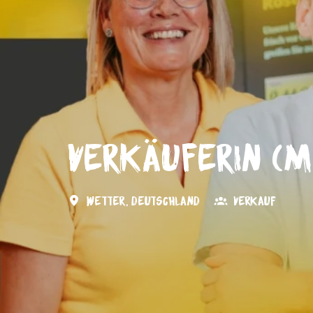
VerkäuferIn (m
Wetter
,
Deutschland
Verkauf