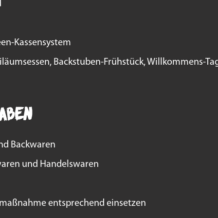
d
reen-Kassensystem
biläumsessen, Backstuben-Frühstück, Willkommens-Tag 
aben
und Backwaren
kwaren und Handelswaren
emaßnahme entsprechend einsetzen