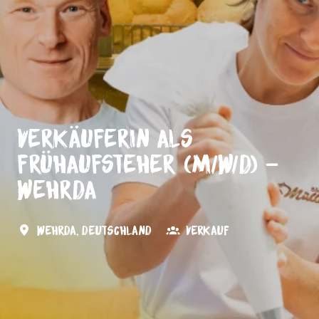
Verkäuferin als
Frühaufsteher (m/w/d) -
Wehrda
Wehrda
,
Deutschland
Verkauf