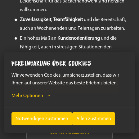
Leidenschaft für das Bäckerhandwerk sind herzlich
willkommen.
Zuverlässigkeit
,
Teamfähigkeit
und die Bereitschaft,
auch an Wochenenden und Feiertagen zu arbeiten.
Ein hohes Maß an
Kundenorientierung
und die
Fähigkeit, auch in stressigen Situationen den
Überblick zu behalten und freundlich zu bleiben.
Vereinbarung über Cookies
Wir verwenden Cookies, um sicherzustellen, dass wir 
Ihnen auf unserer Website das beste Erlebnis bieten.
Bewerben
Mehr Optionen
oder
Notwendigen zustimmen
Allen zustimmen
Apply with Indeed
nicht verfügbar
Cookies aktualisieren